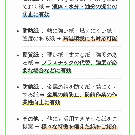
ておく紙 ➡
液体・水分・油分の流出の
防止に有効
耐熱紙
： 熱に強い紙・燃えにくい紙・
強度のある紙 ➡
高温環境にも対応可能
硬質紙
： 硬い紙・丈夫な紙・強度のあ
る紙 ➡
プラスチックの代替、強度が必
要な場合などに有効
防錆紙
： 金属の錆を防ぐ紙・錆にくく
する紙 ➡
金属の錆防止、防錆作業の作
業性向上に有効
その他
： 他にも活用できそうな紙をご
提案 ➡
様々な特徴を備えた紙をご紹介