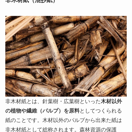
非木材紙（混抄紙）
非木材紙とは、針葉樹・広葉樹といった
木材以外
の植物や繊維（パルプ）を原料
としてつくられる
紙のことです。木材以外のパルプから出来た紙は
非木材紙として総称されます。森林資源の保護