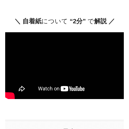
＼ 自着紙
について
“2分”
で
解説 ／