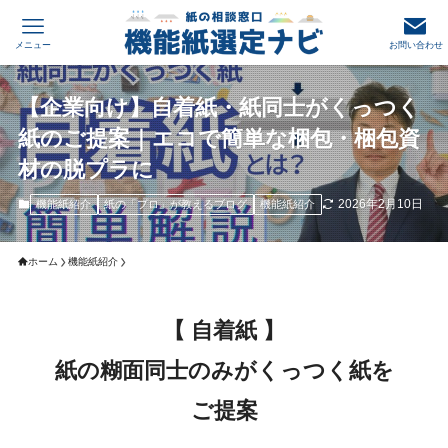
メニュー
お問い合わせ
【企業向け】自着紙・紙同士がくっつく
紙のご提案｜エコで簡単な梱包・梱包資
材の脱プラに
2026年2月10日
機能紙紹介
紙の「プロ」が教えるブログ
機能紙紹介
ホーム
機能紙紹介
【 自着紙 】
紙の糊面同士のみがくっつく紙を
ご提案