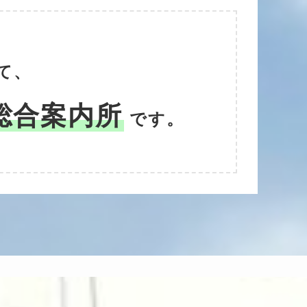
て、
総合案内所
です。