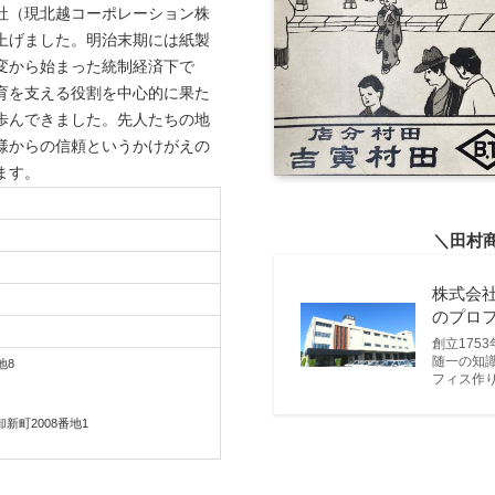
社（現北越コーポレーション株
上げました。明治末期には紙製
変から始まった統制経済下で
育を支える役割を中心的に果た
歩んできました。先人たちの地
様からの信頼というかけがえの
ます。
＼田村
株式会社
のプロ
創立175
随一の知
地8
フィス作
卸新町2008番地1