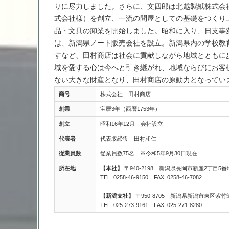
りに尽力しました。さらに、文四郎は北越製紙株式会
式会社様）を創立、一流の問屋としての基礎をつくり
品・文具の卸業を開始しました。昭和に入り、日支事
は、新潟県ノート販売会社を設立。新潟県内の学校教
すなど、田村商店は社会に貢献しながら地域とともに
域を愛する心は今へと引き継がれ、地域ならびにお客
ない大きな財産となり、田村商店の原動力となってい
商号
株式会社 田村商店
創業
宝暦3年（西暦1753年）
創立
昭和16年12月 会社設立
代表者
代表取締役 田村和仁
従業員数
従業員数75名 ※令和5年9月30日現在
所在地
【本社】
〒940-2198 新潟県長岡市新産2丁目5番
TEL. 0258-46-9150 FAX. 0258-46-7082
【新潟支社】
〒950-8705 新潟県新潟市東区紫竹
TEL. 025-273-9161 FAX. 025-271-8280