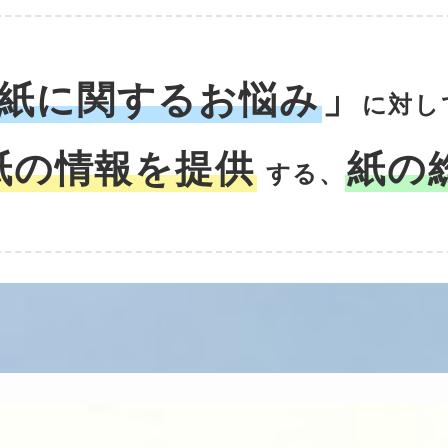
紙に関するお悩み
」
に対し
紙の情報を提供
紙の
する、