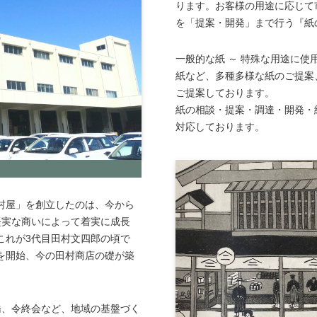
ります。お客様の用途に応じて
を「提案・開発」まで行う『紙
一般的な紙 ～ 特殊な用途に使
紙など、多種多様な紙のご提案
ご提案しております。
紙の相談・提案・調達・開発・
対応しております。
村屋」を創立したのは、今から
は堅実な商いによって着実に成長
これが3代目田村文四郎の頃で
を開始、今の田村商店の礎が築
橋、令終会など、地域の基盤づく