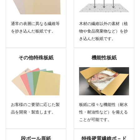
木材の繊維以外の素材（植
通常の表層に異なる繊維等
物や食品廃棄物など）を抄
を抄き込んだ板紙です。
き込んだ板紙です。
その他特殊板紙
機能性板紙
お客様のご要望に応じた製
板紙に様々な機能性（耐水
品を開発・製造します。
性・耐油性など）を備える
ことが可能です。
段ボール原紙
特殊硬質繊維ボ－ド