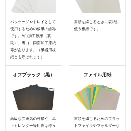
パッケージやトレイとして
書類を綴じるときに表紙に
使用するための板紙の総称
使う板紙です。
です。A白加工原紙（裏
鼠）、裏白、両面加工原紙
等があります。（紙器用板
紙とも呼ばれます）
オフブラック（黒）
ファイル用紙
高級な雰囲気の外箱や、卓
書類を綴じるためのフラッ
上カレンダー等用途は様々
トファイルやフォルダーな