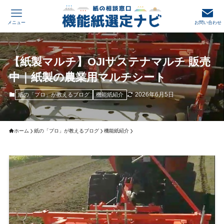
メニュー
お問い合わせ
【紙製マルチ】OJIサステナマルチ 販売
中｜紙製の農業用マルチシート
2026年6月5日
紙の「プロ」が教えるブログ
機能紙紹介
ホーム
紙の「プロ」が教えるブログ
機能紙紹介