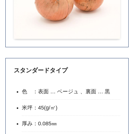
スタンダードタイプ
色 ：表面 … ベージュ 、裏面 … 黒
米坪：45(g/㎡)
厚み：0.085㎜