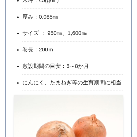
米坪：45(g/㎡)
厚み：0.085㎜
サイズ ： 950㎜、1,600㎜
巻長：200ｍ
敷設期間の目安：6～8か月
にんにく、たまねぎ等の生育期間に相当