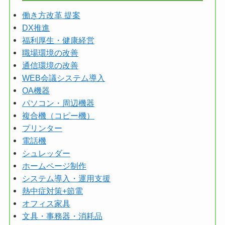
働き方改革 提案
DX推進
福利厚生・健康経営
職場環境の改善
通信環境の改善
WEB会議システム導入
OA機器
パソコン・周辺機器
複合機（コピー機）
プリンター
電話機
シュレッダー
ホームページ制作
システム導入・運用支援
熱中症対策+節電
オフィス家具
文具・事務器・消耗品