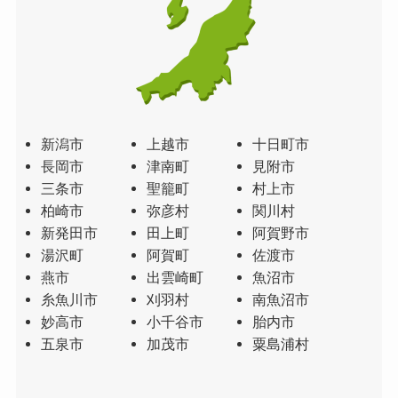
新潟市
上越市
十日町市
長岡市
津南町
見附市
三条市
聖籠町
村上市
柏崎市
弥彦村
関川村
新発田市
田上町
阿賀野市
湯沢町
阿賀町
佐渡市
燕市
出雲崎町
魚沼市
糸魚川市
刈羽村
南魚沼市
妙高市
小千谷市
胎内市
五泉市
加茂市
粟島浦村