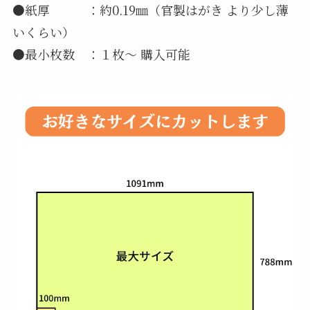
●紙厚 ：約0.19㎜（官製はがき より少し薄
いくらい）
●最小枚数 ：１枚～ 購入可能