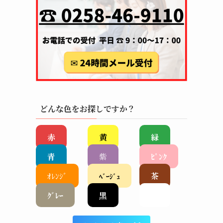
どんな色をお探しですか？
赤
黄
緑
青
紫
ﾋﾟﾝｸ
ｵﾚﾝｼﾞ
茶
ﾍﾞｰｼﾞｭ
ｸﾞﾚｰ
黒
白