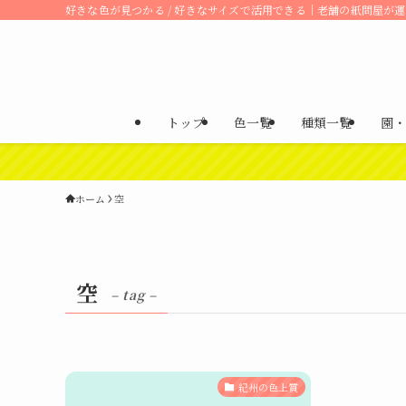
好きな色が見つかる / 好きなサイズで活用できる｜老舗の紙問屋が
トップ
色一覧
種類一覧
園・
ホーム
空
空
– tag –
紀州の色上質