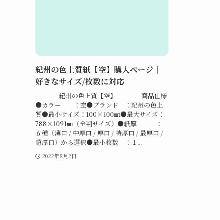
紀州の色上質紙【空】購入ページ｜
好きなサイズ/枚数に対応
紀州の色上質【空】 商品仕様
●カラー ：空●ブランド ：紀州の色上
質●最小サイズ：100×100㎜●最大サイズ：
788×1091㎜（全判サイズ）●紙厚 ：
６種（薄口 / 中厚口 / 厚口 / 特厚口 / 最厚口 /
超厚口）から選択●最小枚数 ：１...
2022年8月2日