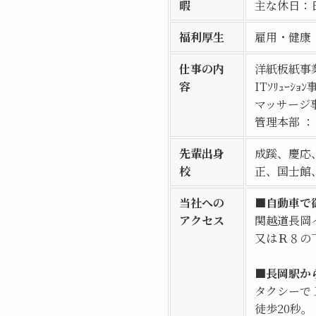
暇
主な休日：
福利厚生
雇用・健康
仕事の内
洋紙板紙事
容
ITｿﾘｭｰｼｮ
マッサージ
管理本部 
先輩出身
成蹊、慶応
校
正、国士館
当社への
■自動車で
アクセス
関越道長岡
又はＲ８の
■長岡駅か
タクシーで
徒歩20秒。