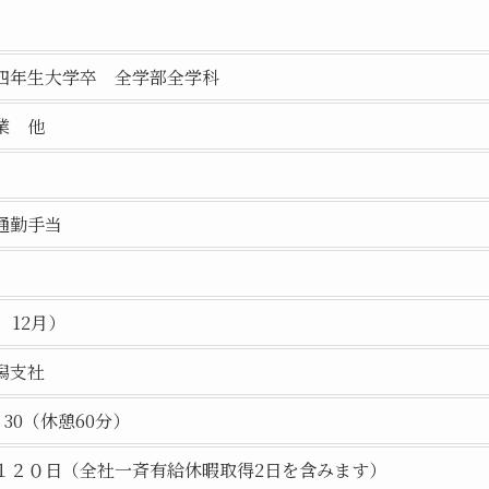
四年生大学卒 全学部全学科
業 他
通勤手当
）
、12月）
潟支社
：30（休憩60分）
１２０日（全社一斉有給休暇取得2日を含みます）