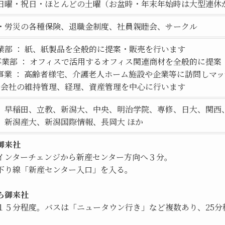
日曜・祝日・ほとんどの土曜（お盆時・年末年始時は大型連休
・労災の各種保険、退職金制度、社員親睦会、サークル
業部 ：
紙、紙製品を全般的に提案・販売を行います
ﾝ事業部 ：
オフィスで活用するオフィス関連商材を全般的に提案
事業 ：
高齢者様宅、介護老人ホーム施設や企業等に訪問しマッ
：
会社の維持管理、経理、資産管理を中心に行います
、早稲田、立教、新潟大、中央、明治学院、専修、日大、関西
、新潟産大、新潟国際情報、長岡大 ほか
御来社
インターチェンジから新産センター方向へ３分。
下り線「新産センター入口」を入る。
ら御来社
１５分程度。バスは「ニュータウン行き」など複数あり、25分