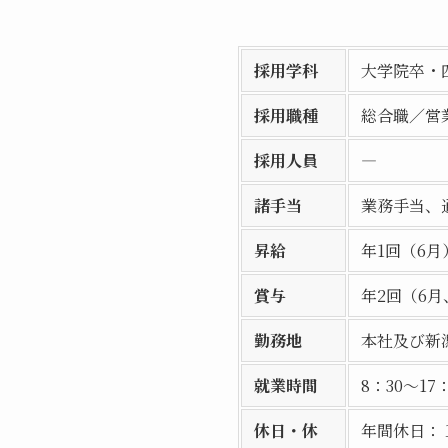
採用学科
大学院卒・
採用職種
総合職／営
採用人員
―
諸手当
業務手当、
昇給
年1回（6月
賞与
年2回（6月
勤務地
本社及び新
就業時間
8：30〜17
休日・休
年間休日：