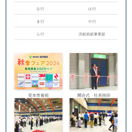
な行
は行
ま行
や行
ら行
洋紙板紙事業部
見本市看板
開会式 社長挨拶