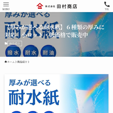
MENU
TEL
【厚みが選べる耐水紙】６種類の厚みに
対応｜小ロット・低価格で販売中
商品紹介
ホーム
商品紹介