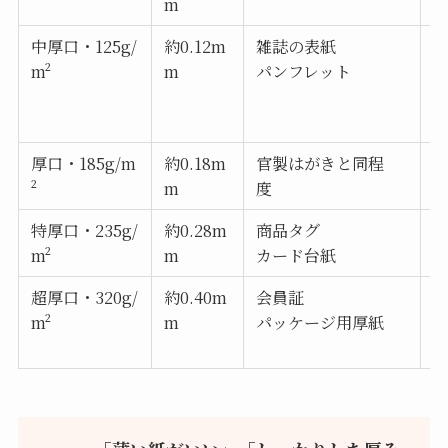
m
中厚口・125g/
約0.12m
雑誌の表紙
m²
m
パンフレット
厚口・185g/m
約0.18m
官製はがきと同程
屋
²
m
度
特厚口・235g/
約0.28m
商品タグ
m²
m
カード台紙
超厚口・320g/
約0.40m
会員証
m²
m
パッケージ用厚紙
立
P