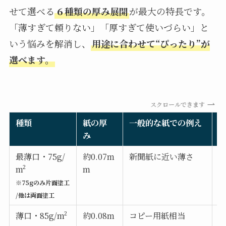
せて選べる
６種類の厚み展開
が最大の特長です。
「薄すぎて頼りない」「厚すぎて使いづらい」と
いう悩みを解消し、
用途に合わせて“ぴったり”が
選べます。
スクロールできます
種類
紙の厚
一般的な紙での例え
み
最薄口・75g/
約0.07m
新聞紙に近い薄さ
m²
m
※75gのみ片面塗工
/他は両面塗工
薄口・85g/m²
約0.08m
コピー用紙相当