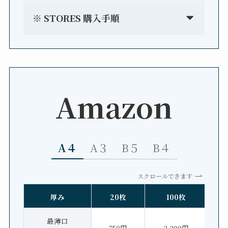
※ STORES 購入手順
Amazon
A４
A３
B５
B４
スクロールできます
厚み
20枚
100枚
最薄口
750円
2,200円