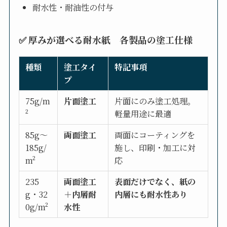
耐水性・耐油性の付与
✅
厚みが選べる耐水紙
各製品の塗工仕様
種類
塗工タイ
特記事項
プ
75g/m
片面塗工
片面にのみ塗工処理。
²
軽量用途に最適
85g〜
両面塗工
両面にコーティングを
185g/
施し、印刷・加工に対
m²
応
235
両面塗工
表面だけでなく、紙の
g・32
＋内層耐
内層にも耐水性あり
0g/m²
水性