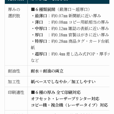
厚みの
■６種類展開
（最薄口〜超厚口）
選択肢
・最薄口
：約0.07㎜ 新聞紙に近い厚み
・薄口
：約0.08㎜ コピー用紙相当の厚み
・中厚口
：約0.12㎜ 雑誌の表紙に近い厚み
・厚口
：約0.18㎜ 官製はがきに近い厚み
・特厚口
：約0.28㎜ 商品タグ・カード台紙・
紙
・超厚口
：約0.4㎜ 差し込み式POP・厚手カ
など
耐油性
耐水＋耐油の両立
加工性
紙ベースでしなやか／加工しやすい
印刷適性
■６種の厚み 全て印刷対応
オフセット・レーザープリンター対応
コピー機・複合機（レーザータイプ）対応