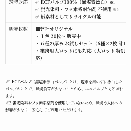
環境対応
✅
ECFパルプ100%（無塩素漂白）
※1
✅
蛍光染料・フッ素系耐油剤 不使用
※2
✅
紙素材としてリサイクル可能
販売枚数
■弊社オリジナル
・１包 20枚～ 販売中
・６種の厚み
お試しセット（6種×2枚 計12
・業務用大ロットにも対応（大ロット 特別価
応）
※1 ECFパルプ
（無塩素漂白パルプ）とは、塩素を用いずに漂白した
パルプのことで、環境負荷が少ないことから、エコパルプとも呼ばれ
ます。
※2 蛍光染料やフッ素系薬剤を使用していない
ため、環境や人体への
影響が少なく、安心してご利用いただけます。