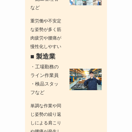
など
重労働や不安定
な姿勢が多く
筋
肉疲労や腰痛が
慢性化しやすい
■ 製造業
・工場勤務の
ライン作業員
・検品スタッ
フなど
単調な作業や同
じ姿勢の繰り返
しによる肩こり
や腰痛が発生し