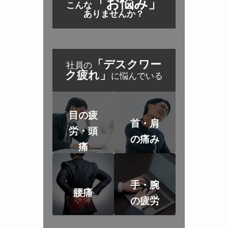
「お悩み」
こんな
ありませんか？
「デスクワー
社員の
ク疲れ」
に悩んでいる
目の疲
首・肩
労・頭
の痛み
痛
手・腕
腰痛
の疲労