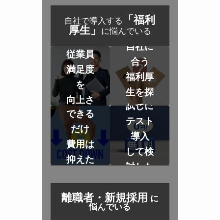
「福利
自社で導入する
厚生」
に悩んでいる
自社に
従業員
合う
満足度
福利厚
を
生を探
向上さ
試しに
してい
できる
せたい
テスト
る
だけ
導入
費用は
して検
抑えた
討した
い
い
離職者・新規採用
に
悩んでいる