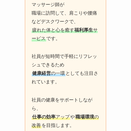
マッサージ師が
職場に訪問して、肩こりや腰痛
などデスクワークで、
疲れた体と心を癒す
福利厚生
サ
ービス
です。
社員が短時間で手軽にリフレッ
シュできるため
健康経営
の一環
としても注目さ
れています。
社員の健康をサポートしなが
ら、
仕事の効率
アップ
や
職場環境
の
改善
を目指します。