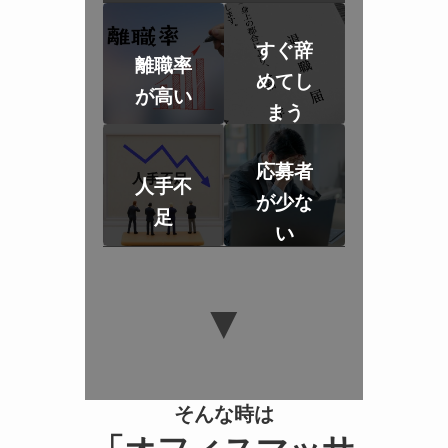
すぐ辞
離職率
めてし
が高い
まう
応募者
人手不
が少な
足
い
▼
そんな時は